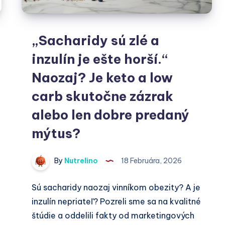
„Sacharidy sú zlé a
inzulín je ešte horší.“
Naozaj? Je keto a low
carb skutočne zázrak
alebo len dobre predaný
mýtus?
By
Nutrelino
18 Februára, 2026
Sú sacharidy naozaj vinníkom obezity? A je
inzulín nepriateľ? Pozreli sme sa na kvalitné
štúdie a oddelili fakty od marketingových