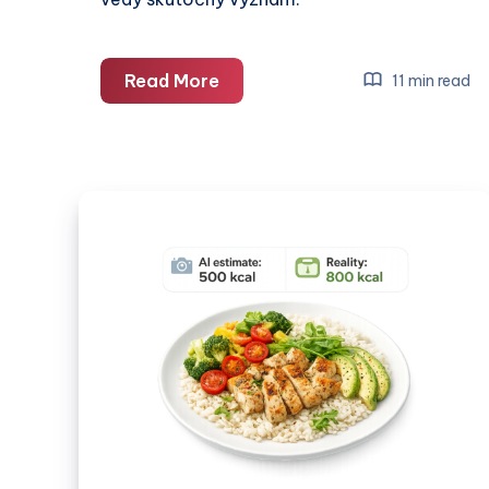
3
Read More
11 min read
veci,
ktoré
skutočne
zrýchľujú
metabolizmus
(podľa
vedy)