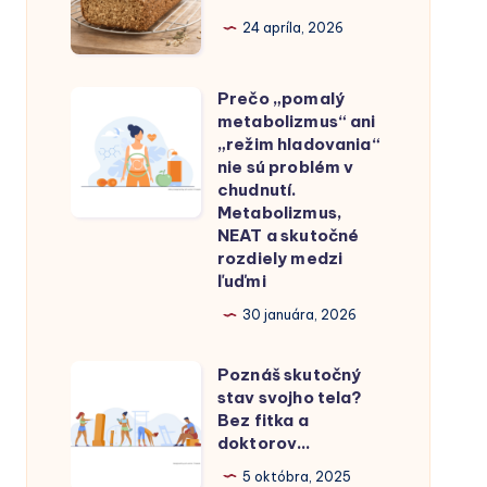
keto
vločiek
24 apríla, 2026
a
a
low
tvarohu
Prečo „pomalý
Prečo
carb
–
metabolizmus“ ani
„pomalý
skutočne
„režim hladovania“
RECEPT
metabolizmus“
zázrak
nie sú problém v
chudnutí.
ani
alebo
Metabolizmus,
„režim
len
NEAT a skutočné
hladovania“
dobre
rozdiely medzi
ľuďmi
nie
predaný
sú
30 januára, 2026
mýtus?
problém
Poznáš skutočný
v
Poznáš
stav svojho tela?
chudnutí.
skutočný
Bez fitka a
Metabolizmus,
stav
doktorov…
NEAT
svojho
5 októbra, 2025