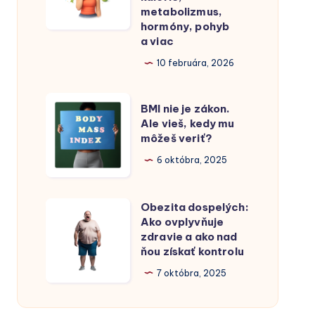
metabolizmus,
ktoré
pojmov
hormóny, pohyb
by
výživy
a viac
si
a
10 februára, 2026
mala
fitness:
poznať
kalórie,
BMI
BMI nie je zákon.
metabolizmus,
nie
Ale vieš, kedy mu
hormóny,
môžeš veriť?
je
pohyb
zákon.
6 októbra, 2025
a viac
Ale
vieš,
Obezita dospelých:
Obezita
kedy
Ako ovplyvňuje
dospelých:
zdravie a ako nad
mu
Ako
ňou získať kontrolu
môžeš
ovplyvňuje
7 októbra, 2025
veriť?
zdravie
a