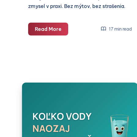
zmysel v praxi. Bez mýtov, bez strašenia.
Kompletný
Read More
17 min read
prehľad
základných
pojmov
výživy
a
fitness:
kalórie,
metabolizmus,
hormóny,
pohyb
a viac