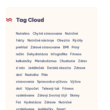
ako
nad
ňou
Tag Cloud
získať
kontrolu
Nutrelino
Chytré stravovanie
Nutričné
fakty
Nutričné nástroje
Obezita
Rýchly
prehľad
Zdravé stravovanie
BMI
Pitný
režím
Dehydratácia
Infografika
Fitness
kalkulačky
Metabolizmus
Chudnutie
Zdrav
é telo
Jedálniček
Detská obezita
Zdravie
detí
Nadváha
Plán
stravovania
Sprievodca výživou
Výživa
detí
Výpočet
Telesný tuk
Fitness
vzdelávanie
Zdravý životný štýl
Skinny
Fat
Hydratácia
Zdravie
Nutričné
vzdelávanie
Jedálničky
Smart