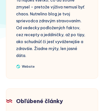
Tu nájdeš všetko, čo dá strave
zmysel – pretože výživa nemusí byť
chaos. Nutrelino blog je tvoj
sprievodca zdravým stravovaním.
Od vedecky podložených faktov,
cez recepty a jedálničky, až po tipy,
ako schudnúť či jesť vyváženejšie a
zdravšie. Žiadne mýty, len jasné
dáta.
Website
Website
Obľúbené články