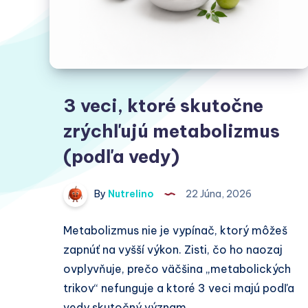
3 veci, ktoré skutočne
zrýchľujú metabolizmus
(podľa vedy)
By
Nutrelino
22 Júna, 2026
Metabolizmus nie je vypínač, ktorý môžeš
zapnúť na vyšší výkon. Zisti, čo ho naozaj
ovplyvňuje, prečo väčšina „metabolických
trikov“ nefunguje a ktoré 3 veci majú podľa
vedy skutočný význam.