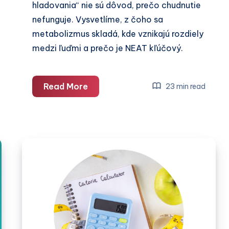
hladovania“ nie sú dôvod, prečo chudnutie
nefunguje. Vysvetlíme, z čoho sa
metabolizmus skladá, kde vznikajú rozdiely
medzi ľuďmi a prečo je NEAT kľúčový.
Prečo
Read More
23 min read
„pomalý
metabolizmus“
ani
„režim
hladovania“
nie
sú
problém
v