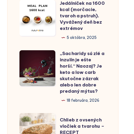
Jedálniček na 1600
Jedálniček
kcal (morčacie,
na
tvaroh a pstruh).
1600
Vyvážený deň bez
extrémov
kcal
(morčacie,
5 októbra, 2025
tvaroh
„Sacharidy sú zlé a
a pstruh).
„Sacharidy
inzulín je ešte
Vyvážený
sú
horší.“ Naozaj? Je
deň
zlé
keto a low carb
skutočne zázrak
bez
a
alebo len dobre
extrémov
inzulín
predaný mýtus?
je
18 februára, 2026
ešte
horší.“
Chlieb
Chlieb z ovsených
Naozaj?
z
vločiek a tvarohu –
Je
RECEPT
ovsených