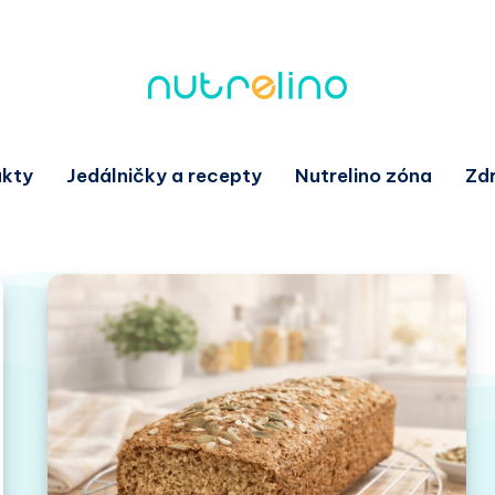
akty
Jedálničky a recepty
Nutrelino zóna
Zd