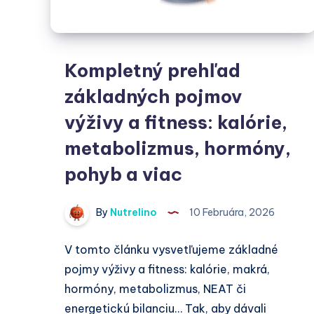
poznať
Kompletný prehľad
základných pojmov
výživy a fitness: kalórie,
metabolizmus, hormóny,
pohyb a viac
By
Nutrelino
10 Februára, 2026
V tomto článku vysvetľujeme základné
pojmy výživy a fitness: kalórie, makrá,
hormóny, metabolizmus, NEAT či
energetickú bilanciu… Tak, aby dávali