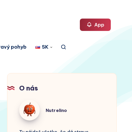
App
ravý pohyb
SK
O nás
Nutrelino
Nutrelino