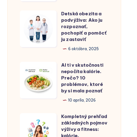
a
tela?
skutočné
Bez
Detská obezita a
Detská
rozdiely
fitka
podvýživa: Ako ju
obezita
rozpoznať,
medzi
a
a
pochopiť a pomôcť
ľuďmi
doktorov…
ju zastaviť
podvýživa:
Ako
6 októbra, 2025
ju
AI ti v skutočnosti
rozpoznať,
AI
nepočíta kalórie.
pochopiť
ti
Prečo? 10
a
v
problémov, ktoré
by si mala poznať
pomôcť
skutočnosti
ju
nepočíta
10 apríla, 2026
zastaviť
kalórie.
Kompletný prehľad
Prečo?
Kompletný
základných pojmov
10
prehľad
výživy a fitness:
problémov,
základných
kalórie,