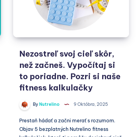
chudnutí.
Metabolizmus,
NEAT
a
skutočné
rozdiely
medzi
Nezostreľ svoj cieľ skôr,
ľuďmi
než začneš. Vypočítaj si
to poriadne. Pozri si naše
fitness kalkulačky
By
Nutrelino
9 Októbra, 2025
Prestaň hádať a začni merať s rozumom.
Objav 5 bezplatných Nutrelino fitness