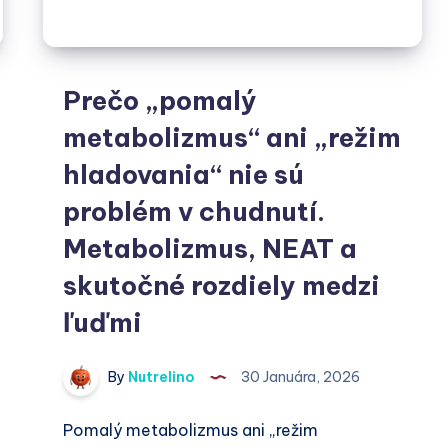
skutočne
zázrak
alebo
Prečo „pomalý
len
metabolizmus“ ani „režim
dobre
predaný
hladovania“ nie sú
mýtus?
problém v chudnutí.
Metabolizmus, NEAT a
skutočné rozdiely medzi
ľuďmi
By
Nutrelino
30 Januára, 2026
Pomalý metabolizmus ani „režim